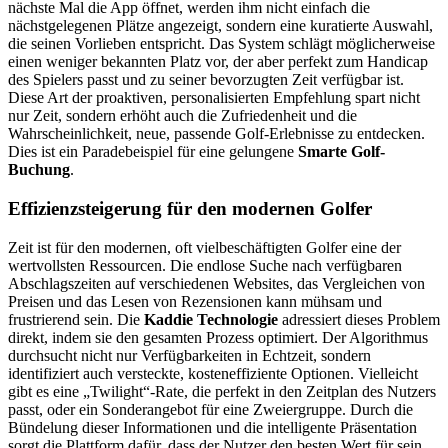
nächste Mal die App öffnet, werden ihm nicht einfach die
nächstgelegenen Plätze angezeigt, sondern eine kuratierte Auswahl,
die seinen Vorlieben entspricht. Das System schlägt möglicherweise
einen weniger bekannten Platz vor, der aber perfekt zum Handicap
des Spielers passt und zu seiner bevorzugten Zeit verfügbar ist.
Diese Art der proaktiven, personalisierten Empfehlung spart nicht
nur Zeit, sondern erhöht auch die Zufriedenheit und die
Wahrscheinlichkeit, neue, passende Golf-Erlebnisse zu entdecken.
Dies ist ein Paradebeispiel für eine gelungene
Smarte Golf-
Buchung
.
Effizienzsteigerung für den modernen Golfer
Zeit ist für den modernen, oft vielbeschäftigten Golfer eine der
wertvollsten Ressourcen. Die endlose Suche nach verfügbaren
Abschlagszeiten auf verschiedenen Websites, das Vergleichen von
Preisen und das Lesen von Rezensionen kann mühsam und
frustrierend sein. Die
Kaddie Technologie
adressiert dieses Problem
direkt, indem sie den gesamten Prozess optimiert. Der Algorithmus
durchsucht nicht nur Verfügbarkeiten in Echtzeit, sondern
identifiziert auch versteckte, kosteneffiziente Optionen. Vielleicht
gibt es eine „Twilight“-Rate, die perfekt in den Zeitplan des Nutzers
passt, oder ein Sonderangebot für eine Zweiergruppe. Durch die
Bündelung dieser Informationen und die intelligente Präsentation
sorgt die Plattform dafür, dass der Nutzer den besten Wert für sein