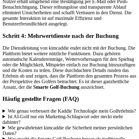
Nutzer erhält umgehend eine Bestätigung per E-Mail oder Push-
Benachrichtigung. Dieser reibungslose und transparente Ablauf
eliminiert Unsicherheiten und schafft Vertrauen in den Dienst. Die
gesamte Interaktion ist auf maximale Effizienz und
Benutzerfreundlichkeit ausgelegt.
Schritt 4: Mehrwertdienste nach der Buchung
Die Dienstleistung von kimcaddie endet nicht mit der Buchung. Die
Plattform bietet weitere nützliche Funktionen. Dazu gehören
automatische Kalendereinträge, Wettervorhersagen für den Spieltag
oder die Möglichkeit, Mitspieler einfach zur Buchung hinzuzufügen
und die Kosten zu teilen. Diese durchdachten Details runden das
Erlebnis ab und zeigen, dass die Plattform den gesamten Prozess aus
der Perspektive des Golfers betrachtet. Es ist dieser ganzheitliche
Ansatz, der die
Smarte Golf-Buchung
auszeichnet.
Häufig gestellte Fragen (FAQ)
Wie genau verbessert die Kaddie Technologie mein Golferlebnis?
Ist AI-Golf nur ein Marketing-Schlagwort oder steckt mehr
dahinter?
Wie gewährleistet kimcaddie die Sicherheit meiner persönlichen
Daten?
Was macht die Smarte Golf-Buchung besser als traditionelle