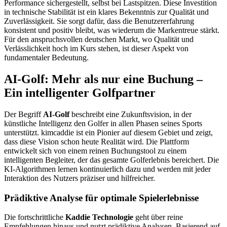
Performance sichergestellt, selbst bei Lastspitzen. Diese Investition
in technische Stabilität ist ein klares Bekenntnis zur Qualität und
Zuverlässigkeit. Sie sorgt dafür, dass die Benutzererfahrung
konsistent und positiv bleibt, was wiederum die Markentreue stärkt.
Für den anspruchsvollen deutschen Markt, wo Qualität und
Verlässlichkeit hoch im Kurs stehen, ist dieser Aspekt von
fundamentaler Bedeutung.
AI-Golf: Mehr als nur eine Buchung –
Ein intelligenter Golfpartner
Der Begriff
AI-Golf
beschreibt eine Zukunftsvision, in der
künstliche Intelligenz den Golfer in allen Phasen seines Sports
unterstützt. kimcaddie ist ein Pionier auf diesem Gebiet und zeigt,
dass diese Vision schon heute Realität wird. Die Plattform
entwickelt sich von einem reinen Buchungstool zu einem
intelligenten Begleiter, der das gesamte Golferlebnis bereichert. Die
KI-Algorithmen lernen kontinuierlich dazu und werden mit jeder
Interaktion des Nutzers präziser und hilfreicher.
Prädiktive Analyse für optimale Spielerlebnisse
Die fortschrittliche
Kaddie Technologie
geht über reine
Empfehlungen hinaus und nutzt prädiktive Analysen. Basierend auf