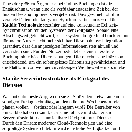
Eines der größten Ärgernisse bei Online-Buchungen ist die
Enttäuschung, wenn eine als verfügbar angezeigte Zeit bei der
finalen Bestätigung bereits vergeben ist. Dies geschieht oft durch
veraltete Daten oder langsame Synchronisationsprozesse. Die
Kaddie Technologie
setzt hier auf eine konsequente Echtzeit-
Synchronisation mit den Systemen der Golfplätze. Sobald eine
Abschlagszeit gebucht wird, ist sie systemübergreifend blockiert und
für andere Nutzer nicht mehr sichtbar. Diese nahtlose Integration
garantiert, dass die angezeigten Informationen stets aktuell und
verlässlich sind. Für den Nutzer bedeutet das eine stressfreie
Buchung ohne böse Überraschungen. Diese technische Präzision ist
entscheidend, um ein reibungsloses Erlebnis zu gewährleisten und
die Plattform von weniger zuverlässigen Wettbewerbern abzuheben.
Stabile Serverinfrastruktur als Rückgrat des
Dienstes
Was nützt die beste App, wenn sie zu Stoßzeiten – etwa an einem
sonnigen Freitagnachmittag, an dem alle ihre Wochenendrunde
planen wollen – abstürzt oder langsam wird? Die Betreiber von
kimcaddie haben erkannt, dass eine robuste und skalierbare
Serverinfrastruktur das unsichtbare Rückgrat ihres Dienstes ist.
Durch den Einsatz moderner Cloud-Technologien und eine
sorgfältige Systemarchitektur wird eine hohe Verfügbarkeit und