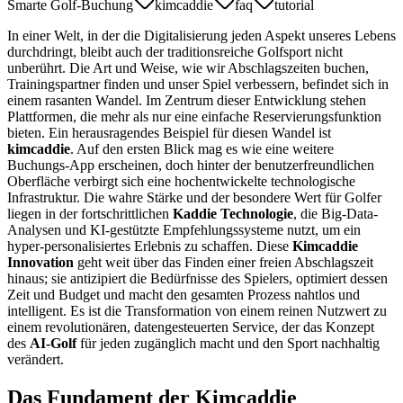
Smarte Golf-Buchung
kimcaddie
faq
tutorial
In einer Welt, in der die Digitalisierung jeden Aspekt unseres Lebens
durchdringt, bleibt auch der traditionsreiche Golfsport nicht
unberührt. Die Art und Weise, wie wir Abschlagszeiten buchen,
Trainingspartner finden und unser Spiel verbessern, befindet sich in
einem rasanten Wandel. Im Zentrum dieser Entwicklung stehen
Plattformen, die mehr als nur eine einfache Reservierungsfunktion
bieten. Ein herausragendes Beispiel für diesen Wandel ist
kimcaddie
. Auf den ersten Blick mag es wie eine weitere
Buchungs-App erscheinen, doch hinter der benutzerfreundlichen
Oberfläche verbirgt sich eine hochentwickelte technologische
Infrastruktur. Die wahre Stärke und der besondere Wert für Golfer
liegen in der fortschrittlichen
Kaddie Technologie
, die Big-Data-
Analysen und KI-gestützte Empfehlungssysteme nutzt, um ein
hyper-personalisiertes Erlebnis zu schaffen. Diese
Kimcaddie
Innovation
geht weit über das Finden einer freien Abschlagszeit
hinaus; sie antizipiert die Bedürfnisse des Spielers, optimiert dessen
Zeit und Budget und macht den gesamten Prozess nahtlos und
intelligent. Es ist die Transformation von einem reinen Nutzwert zu
einem revolutionären, datengesteuerten Service, der das Konzept
des
AI-Golf
für jeden zugänglich macht und den Sport nachhaltig
verändert.
Das Fundament der Kimcaddie