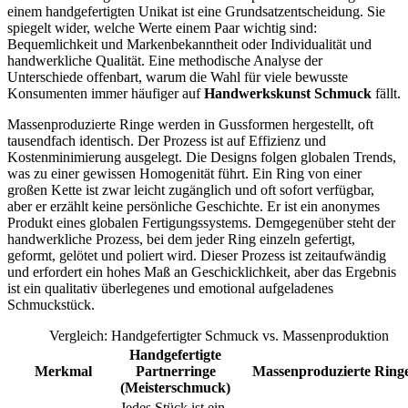
einem handgefertigten Unikat ist eine Grundsatzentscheidung. Sie
spiegelt wider, welche Werte einem Paar wichtig sind:
Bequemlichkeit und Markenbekanntheit oder Individualität und
handwerkliche Qualität. Eine methodische Analyse der
Unterschiede offenbart, warum die Wahl für viele bewusste
Konsumenten immer häufiger auf
Handwerkskunst Schmuck
fällt.
Massenproduzierte Ringe werden in Gussformen hergestellt, oft
tausendfach identisch. Der Prozess ist auf Effizienz und
Kostenminimierung ausgelegt. Die Designs folgen globalen Trends,
was zu einer gewissen Homogenität führt. Ein Ring von einer
großen Kette ist zwar leicht zugänglich und oft sofort verfügbar,
aber er erzählt keine persönliche Geschichte. Er ist ein anonymes
Produkt eines globalen Fertigungssystems. Demgegenüber steht der
handwerkliche Prozess, bei dem jeder Ring einzeln gefertigt,
geformt, gelötet und poliert wird. Dieser Prozess ist zeitaufwändig
und erfordert ein hohes Maß an Geschicklichkeit, aber das Ergebnis
ist ein qualitativ überlegenes und emotional aufgeladenes
Schmuckstück.
Vergleich: Handgefertigter Schmuck vs. Massenproduktion
Handgefertigte
Merkmal
Partnerringe
Massenproduzierte Ring
(Meisterschmuck)
Jedes Stück ist ein