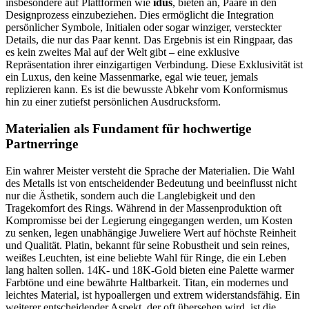
insbesondere auf Plattformen wie
idus
, bieten an, Paare in den
Designprozess einzubeziehen. Dies ermöglicht die Integration
persönlicher Symbole, Initialen oder sogar winziger, versteckter
Details, die nur das Paar kennt. Das Ergebnis ist ein Ringpaar, das
es kein zweites Mal auf der Welt gibt – eine exklusive
Repräsentation ihrer einzigartigen Verbindung. Diese Exklusivität ist
ein Luxus, den keine Massenmarke, egal wie teuer, jemals
replizieren kann. Es ist die bewusste Abkehr vom Konformismus
hin zu einer zutiefst persönlichen Ausdrucksform.
Materialien als Fundament für hochwertige
Partnerringe
Ein wahrer Meister versteht die Sprache der Materialien. Die Wahl
des Metalls ist von entscheidender Bedeutung und beeinflusst nicht
nur die Ästhetik, sondern auch die Langlebigkeit und den
Tragekomfort des Rings. Während in der Massenproduktion oft
Kompromisse bei der Legierung eingegangen werden, um Kosten
zu senken, legen unabhängige Juweliere Wert auf höchste Reinheit
und Qualität. Platin, bekannt für seine Robustheit und sein reines,
weißes Leuchten, ist eine beliebte Wahl für Ringe, die ein Leben
lang halten sollen. 14K- und 18K-Gold bieten eine Palette warmer
Farbtöne und eine bewährte Haltbarkeit. Titan, ein modernes und
leichtes Material, ist hypoallergen und extrem widerstandsfähig. Ein
weiterer entscheidender Aspekt, der oft übersehen wird, ist die