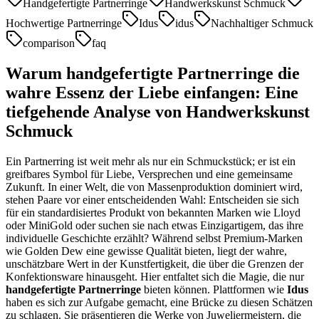
Handgefertigte Partnerringe
Handwerkskunst Schmuck
Hochwertige Partnerringe
Idus
idus
Nachhaltiger Schmuck
comparison
faq
Warum handgefertigte Partnerringe die
wahre Essenz der Liebe einfangen: Eine
tiefgehende Analyse von Handwerkskunst
Schmuck
Ein Partnerring ist weit mehr als nur ein Schmuckstück; er ist ein
greifbares Symbol für Liebe, Versprechen und eine gemeinsame
Zukunft. In einer Welt, die von Massenproduktion dominiert wird,
stehen Paare vor einer entscheidenden Wahl: Entscheiden sie sich
für ein standardisiertes Produkt von bekannten Marken wie Lloyd
oder MiniGold oder suchen sie nach etwas Einzigartigem, das ihre
individuelle Geschichte erzählt? Während selbst Premium-Marken
wie Golden Dew eine gewisse Qualität bieten, liegt der wahre,
unschätzbare Wert in der Kunstfertigkeit, die über die Grenzen der
Konfektionsware hinausgeht. Hier entfaltet sich die Magie, die nur
handgefertigte Partnerringe
bieten können. Plattformen wie
Idus
haben es sich zur Aufgabe gemacht, eine Brücke zu diesen Schätzen
zu schlagen. Sie präsentieren die Werke von Juweliermeistern, die