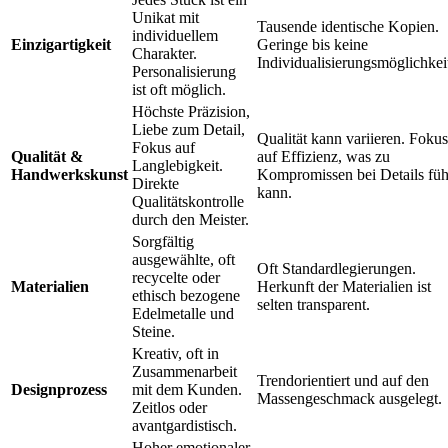
Unikat mit
Tausende identische Kopien.
individuellem
Einzigartigkeit
Geringe bis keine
Charakter.
Individualisierungsmöglichkei
Personalisierung
ist oft möglich.
Höchste Präzision,
Liebe zum Detail,
Qualität kann variieren. Fokus
Fokus auf
Qualität &
auf Effizienz, was zu
Langlebigkeit.
Handwerkskunst
Kompromissen bei Details fü
Direkte
kann.
Qualitätskontrolle
durch den Meister.
Sorgfältig
ausgewählte, oft
Oft Standardlegierungen.
recycelte oder
Materialien
Herkunft der Materialien ist
ethisch bezogene
selten transparent.
Edelmetalle und
Steine.
Kreativ, oft in
Zusammenarbeit
Trendorientiert und auf den
Designprozess
mit dem Kunden.
Massengeschmack ausgelegt.
Zeitlos oder
avantgardistisch.
Hoher emotionaler