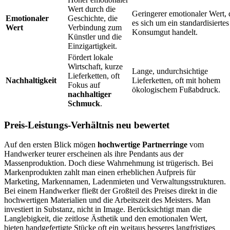
Wert durch die
Geringerer emotionaler Wert, 
Emotionaler
Geschichte, die
es sich um ein standardisiertes
Wert
Verbindung zum
Konsumgut handelt.
Künstler und die
Einzigartigkeit.
Fördert lokale
Wirtschaft, kurze
Lange, undurchsichtige
Lieferketten, oft
Nachhaltigkeit
Lieferketten, oft mit hohem
Fokus auf
ökologischem Fußabdruck.
nachhaltiger
Schmuck
.
Preis-Leistungs-Verhältnis neu bewertet
Auf den ersten Blick mögen
hochwertige Partnerringe
vom
Handwerker teurer erscheinen als ihre Pendants aus der
Massenproduktion. Doch diese Wahrnehmung ist trügerisch. Bei
Markenprodukten zahlt man einen erheblichen Aufpreis für
Marketing, Markennamen, Ladenmieten und Verwaltungsstrukturen.
Bei einem Handwerker fließt der Großteil des Preises direkt in die
hochwertigen Materialien und die Arbeitszeit des Meisters. Man
investiert in Substanz, nicht in Image. Berücksichtigt man die
Langlebigkeit, die zeitlose Ästhetik und den emotionalen Wert,
bieten handgefertigte Stücke oft ein weitaus besseres langfristiges