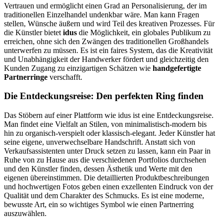
Vertrauen und ermöglicht einen Grad an Personalisierung, der im
traditionellen Einzelhandel undenkbar wäre. Man kann Fragen
stellen, Wünsche äußern und wird Teil des kreativen Prozesses. Für
die Künstler bietet
idus
die Möglichkeit, ein globales Publikum zu
erreichen, ohne sich den Zwängen des traditionellen Großhandels
unterwerfen zu müssen. Es ist ein faires System, das die Kreativität
und Unabhängigkeit der Handwerker fördert und gleichzeitig den
Kunden Zugang zu einzigartigen Schätzen wie
handgefertigte
Partnerringe
verschafft.
Die Entdeckungsreise: Den perfekten Ring finden
Das Stöbern auf einer Plattform wie idus ist eine Entdeckungsreise.
Man findet eine Vielfalt an Stilen, von minimalistisch-modern bis
hin zu organisch-verspielt oder klassisch-elegant. Jeder Künstler hat
seine eigene, unverwechselbare Handschrift. Anstatt sich von
Verkaufsassistenten unter Druck setzen zu lassen, kann ein Paar in
Ruhe von zu Hause aus die verschiedenen Portfolios durchsehen
und den Künstler finden, dessen Ästhetik und Werte mit den
eigenen übereinstimmen. Die detaillierten Produktbeschreibungen
und hochwertigen Fotos geben einen exzellenten Eindruck von der
Qualität und dem Charakter des Schmucks. Es ist eine moderne,
bewusste Art, ein so wichtiges Symbol wie einen Partnerring
auszuwählen.