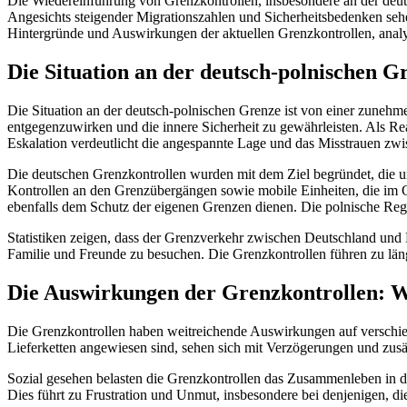
Die Wiedereinführung von Grenzkontrollen, insbesondere an der deuts
Angesichts steigender Migrationszahlen und Sicherheitsbedenken sehen
Hintergründe und Auswirkungen der aktuellen Grenzkontrollen, analys
Die Situation an der deutsch-polnischen G
Die Situation an der deutsch-polnischen Grenze ist von einer zunehme
entgegenzuwirken und die innere Sicherheit zu gewährleisten. Als Re
Eskalation verdeutlicht die angespannte Lage und das Misstrauen zw
Die deutschen Grenzkontrollen wurden mit dem Ziel begründet, die u
Kontrollen an den Grenzübergängen sowie mobile Einheiten, die im Gr
ebenfalls dem Schutz der eigenen Grenzen dienen. Die polnische Regi
Statistiken zeigen, dass der Grenzverkehr zwischen Deutschland und
Familie und Freunde zu besuchen. Die Grenzkontrollen führen zu län
Die Auswirkungen der Grenzkontrollen: Wir
Die Grenzkontrollen haben weitreichende Auswirkungen auf verschied
Lieferketten angewiesen sind, sehen sich mit Verzögerungen und zusä
Sozial gesehen belasten die Grenzkontrollen das Zusammenleben in 
Dies führt zu Frustration und Unmut, insbesondere bei denjenigen, d