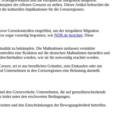
s Schengen-Raums und die europäische Integration ausgelöst.
zipien der offenen Grenzen zu stellen. Dieser Artikel beleuchtet die
die kulturellen Implikationen für die Grenzregionen.
uvor Grenzkontrollen eingeführt, um der irregulären Migration
iese sogar vorzeitig begonnen, wie
NDR.de berichtet
. Diese
minalität zu bekämpfen. Die Maßnahmen umfassen verstärkte
kontrollen eine Reaktion auf die deutschen Maßnahmen darstellen und
frechterhalten würden, wie sie für notwendig erachtet werden.
 Grenze, sei es aus beruflichen Gründen, zum Einkaufen oder um
nd Unternehmen in den Grenzregionen eine Belastung darstellt.
 und den Grenzverkehr. Unternehmen, die auf grenzüberschreitende
n leidet unter den erschwerten Bedingungen.
zeiten und den Einschränkungen der Bewegungsfreiheit betroffen.