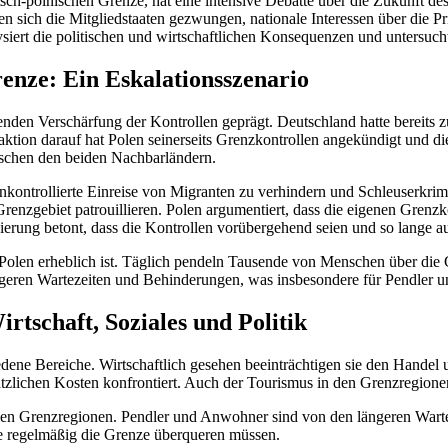
ch-polnischen Grenze, hat eine intensive Debatte über die Zukunft de
 sich die Mitgliedstaaten gezwungen, nationale Interessen über die Prin
iert die politischen und wirtschaftlichen Konsequenzen und untersucht 
renze: Ein Eskalationsszenario
nden Verschärfung der Kontrollen geprägt. Deutschland hatte bereits z
aktion darauf hat Polen seinerseits Grenzkontrollen angekündigt und d
ischen den beiden Nachbarländern.
nkontrollierte Einreise von Migranten zu verhindern und Schleuserkri
enzgebiet patrouillieren. Polen argumentiert, dass die eigenen Grenz
erung betont, dass die Kontrollen vorübergehend seien und so lange au
 Polen erheblich ist. Täglich pendeln Tausende von Menschen über die
geren Wartezeiten und Behinderungen, was insbesondere für Pendler u
tschaft, Soziales und Politik
ene Bereiche. Wirtschaftlich gesehen beeinträchtigen sie den Handel
tzlichen Kosten konfrontiert. Auch der Tourismus in den Grenzregione
den Grenzregionen. Pendler und Anwohner sind von den längeren Warte
ie regelmäßig die Grenze überqueren müssen.