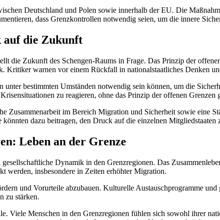
zwischen Deutschland und Polen sowie innerhalb der EU. Die Maßnahme
mentieren, dass Grenzkontrollen notwendig seien, um die innere Sicher
 auf die Zukunft
lt die Zukunft des Schengen-Raums in Frage. Das Prinzip der offenen 
k. Kritiker warnen vor einem Rückfall in nationalstaatliches Denken u
n unter bestimmten Umständen notwendig sein können, um die Sicherheit
Krisensituationen zu reagieren, ohne das Prinzip der offenen Grenzen gr
ische Zusammenarbeit im Bereich Migration und Sicherheit sowie eine
e könnten dazu beitragen, den Druck auf die einzelnen Mitgliedstaaten z
iven: Leben an der Grenze
d gesellschaftliche Dynamik in den Grenzregionen. Das Zusammenleben
kt werden, insbesondere in Zeiten erhöhter Migration.
ördern und Vorurteile abzubauen. Kulturelle Austauschprogramme und g
 zu stärken.
olle. Viele Menschen in den Grenzregionen fühlen sich sowohl ihrer nat